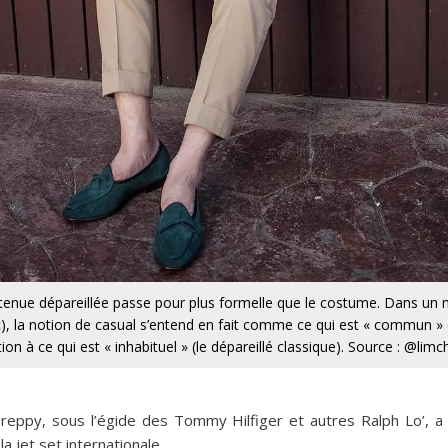
la tenue dépareillée passe pour plus formelle que le costume. Dans u
), la notion de casual s’entend en fait comme ce qui est « commun » (c’
ion à ce qui est « inhabituel » (le dépareillé classique). Source : @li
eppy, sous l’égide des Tommy Hilfiger et autres Ralph Lo’, a
a jet set internationale.