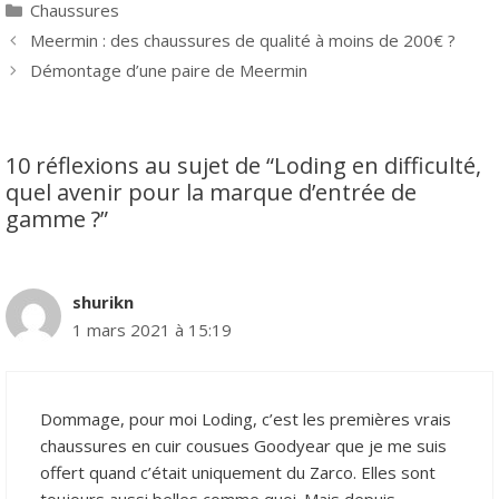
Catégories
Chaussures
Navigation
Meermin : des chaussures de qualité à moins de 200€ ?
des
Démontage d’une paire de Meermin
articles
10 réflexions au sujet de “Loding en difficulté,
quel avenir pour la marque d’entrée de
gamme ?”
shurikn
1 mars 2021 à 15:19
Dommage, pour moi Loding, c’est les premières vrais
chaussures en cuir cousues Goodyear que je me suis
offert quand c’était uniquement du Zarco. Elles sont
toujours aussi belles comme quoi. Mais depuis