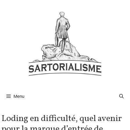
Aller
au
contenu
Menu
Loding en difficulté, quel avenir
pour la marque d’entrée de