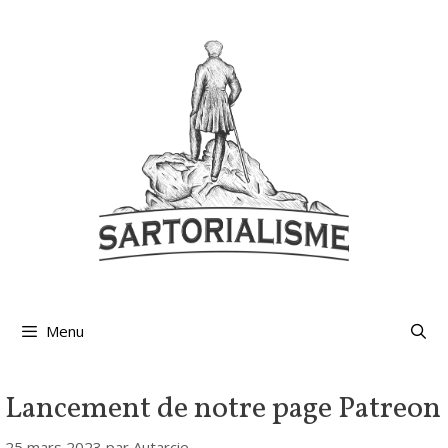
Aller
au
contenu
Menu
Lancement de notre page Patreon
25 mars 2023
par
Autarcie